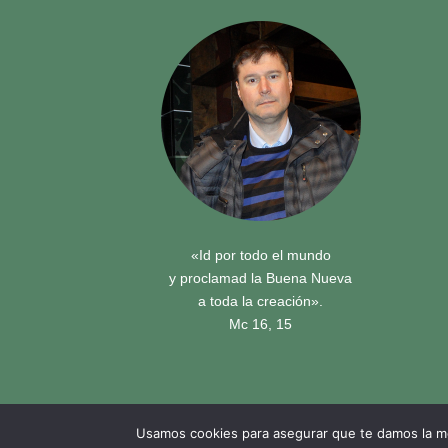
«Id por todo el mundo
y proclamad la Buena Nueva
a toda la creación».
Mc 16, 15
Usamos cookies para asegurar que te damos la me
© 2018,
|
Francisco Javier Fernández Chento
Zona privada