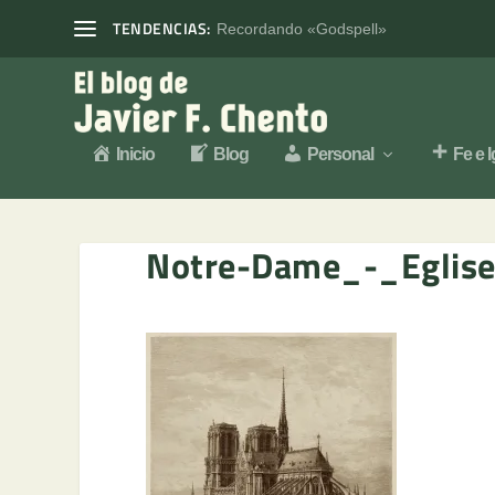
TENDENCIAS:
Recordando «Godspell»
Inicio
Blog
Personal
Fe e I
Notre-Dame_-_Eglise