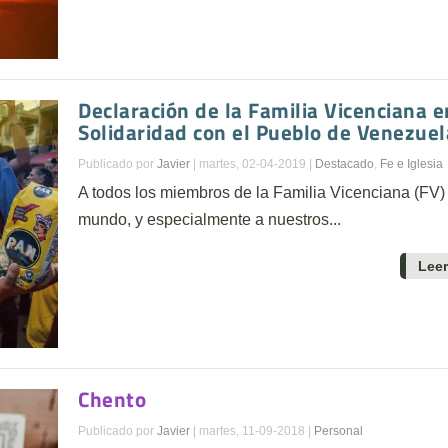
Declaración de la Familia Vicenciana e
Solidaridad con el Pueblo de Venezuel
Publicado por
Javier
|
martes, 02-04-2019
|
Destacado
,
Fe e Iglesia
A todos los miembros de la Familia Vicenciana (FV) 
mundo, y especialmente a nuestros...
Lee
Chento
Publicado por
Javier
|
martes, 11-09-2018
|
Personal