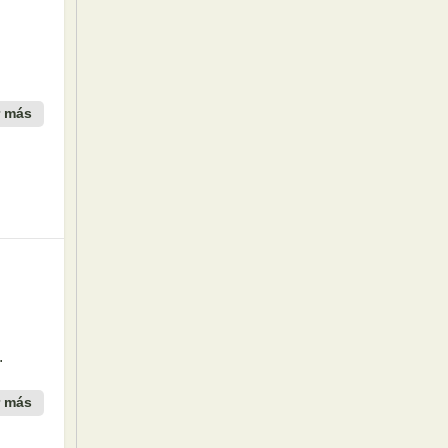
r más
.
r más