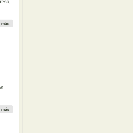
reso,
r más
as
r más