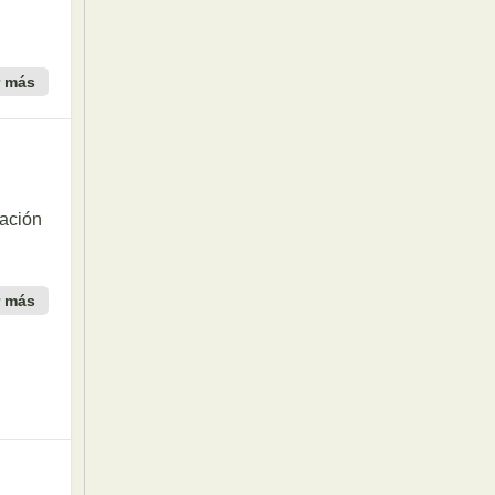
r más
ación
r más