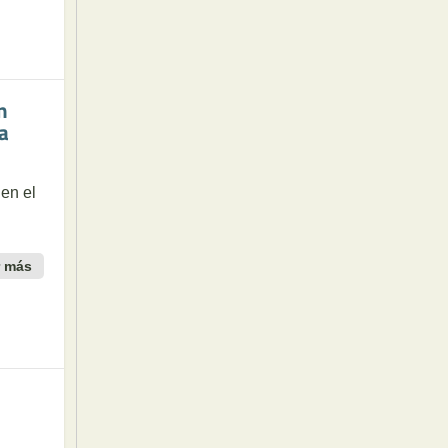
n
a
en el
r más