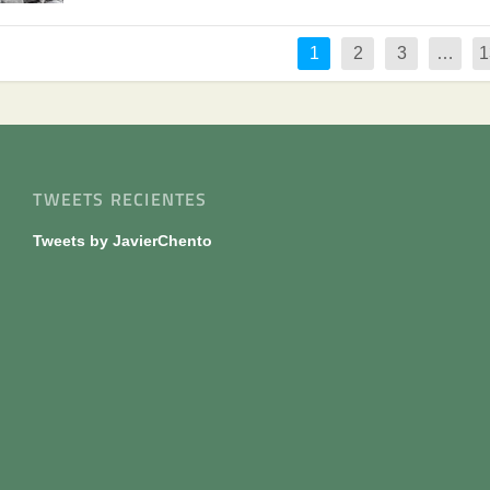
1
2
3
…
1
TWEETS RECIENTES
Tweets by JavierChento