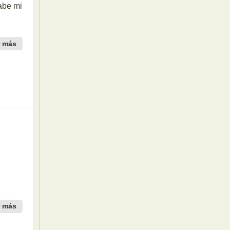
abe mi
r más
r más