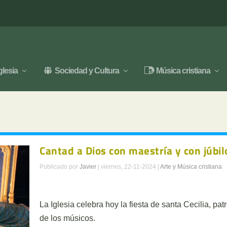
glesia
Sociedad y Cultura
Música cristiana
Cantad a Dios con maestría y con júbil
Publicado por
Javier
|
viernes, 22-11-2024
|
Arte y Música cristiana
La Iglesia celebra hoy la fiesta de santa Cecilia, pat
de los músicos.