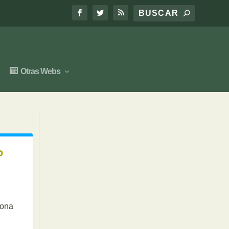
Otras Webs
o
rona