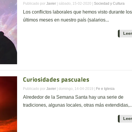
Publicado por
Javier
|
sábado, 15-02-2020
|
Sociedad y Cultura
Los conflictos laborales que hemos visto durante los
últimos meses en nuestro país (salarios...
Lee
Curiosidades pascuales
Publicado por
Javier
|
domingo, 14-04-2019
|
Fe e Iglesia
Alrededor de la Semana Santa hay una serie de
tradiciones, algunas locales, otras más extendidas,..
Lee