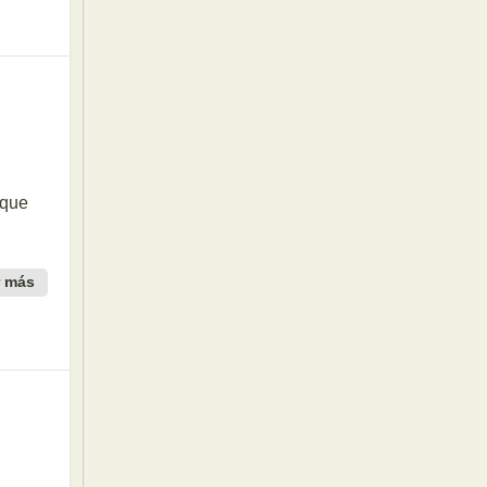
 que
r más