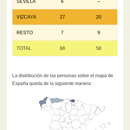
SEVILLA
6
–
VIZCAYA
27
20
RESTO
7
9
TOTAL
68
58
La distribución de las personas sobre el mapa de
España queda de la siguiente manera: