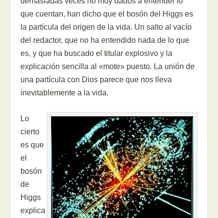
demasiadas veces no muy dados a entender lo
que cuentan, han dicho que el bosón del Higgs es
la partícula del origen de la vida. Un salto al vacío
del redactor, que no ha entendido nada de lo que
es, y que ha buscado el titular explosivo y la
explicación sencilla al «mote» puesto. La unión de
una partícula con Dios parece que nos lleva
inevitablemente a la vida.
Lo
cierto
es que
el
bosón
de
Higgs
explica