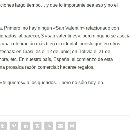
aciones largo tiempo… y que lo importante sea eso y no el
ia. Primero, no hay ningún «San Valentín» relacionado con
ignados, al parecer, 3 «san valentines», pero ninguno se asoci
s una celebración más bien occidental, puesto que en otros
fechas: en Brasil es el 12 de junio; en Bolivia el 21 de
re, etc. En nuestro país, España, el comienzo de esta
una prosaica razón comercial: hacerse regalos.
r «te quieros» a los queridos… pero no sólo hoy, eh.