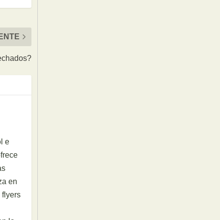
IENTE
vechados?
l e
ofrece
as
za en
 flyers