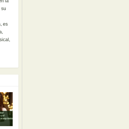
en la
 su
, es
a,
ical,