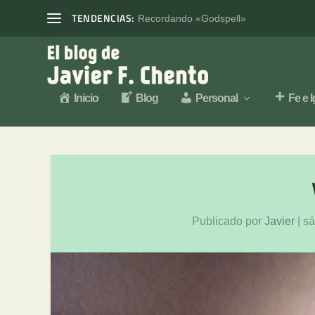
TENDENCIAS:
Recordando «Godspell»
Inicio
Blog
Personal
Fe e I
Publicado por
Javier
|
sá