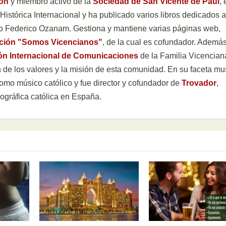
ión
y miembro activo de la
Sociedad de San Vicente de Paúl
, 
istórica Internacional y ha publicado varios libros dedicados a
ato Federico Ozanam. Gestiona y mantiene varias páginas web,
ación "Somos Vicencianos"
, de la cual es cofundador. Además
ón Internacional de Comunicaciones
de la Familia Vicencian
 de los valores y la misión de esta comunidad. En su faceta mus
como músico católico y fue director y cofundador de
Trovador
,
ográfica católica en España.