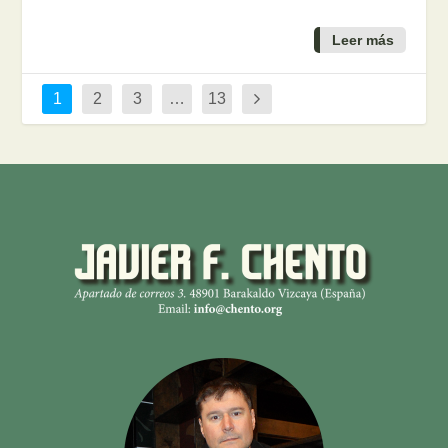
Leer más
1
2
3
…
13