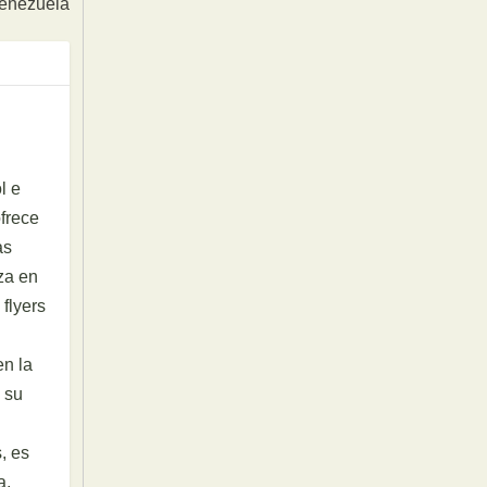
Venezuela
l e
ofrece
as
za en
 flyers
en la
 su
, es
a,