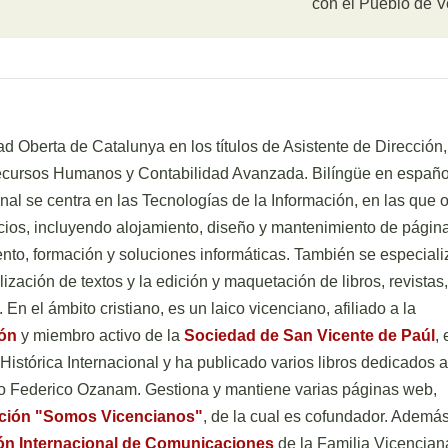
con el Pueblo de 
d Oberta de Catalunya en los títulos de Asistente de Dirección,
Recursos Humanos y Contabilidad Avanzada. Bilíngüe en españo
onal se centra en las Tecnologías de la Información, en las que 
ios, incluyendo alojamiento, diseño y mantenimiento de págin
to, formación y soluciones informáticas. También se especiali
ización de textos y la edición y maquetación de libros, revistas,
. En el ámbito cristiano, es un laico vicenciano, afiliado a la
ión
y miembro activo de la
Sociedad de San Vicente de Paúl
, 
istórica Internacional y ha publicado varios libros dedicados a
ato Federico Ozanam. Gestiona y mantiene varias páginas web,
ación "Somos Vicencianos"
, de la cual es cofundador. Además
ón Internacional de Comunicaciones
de la Familia Vicencian