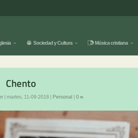
glesia
Sociedad y Cultura
Música cristiana
Chento
er
|
martes, 11-09-2018
|
Personal
|
0