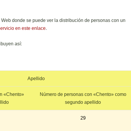
na Web donde se puede ver la distribución de personas con un
ervicio en este enlace
.
ibuyen así:
Apellido
on «Chento»
Número de personas con «Chento» como
llido
segundo apellido
29