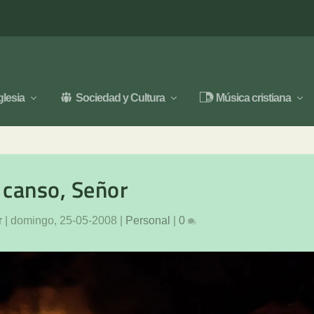
glesia
Sociedad y Cultura
Música cristiana
canso, Señor
r
|
domingo, 25-05-2008
|
Personal
|
0