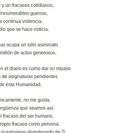
l y un fracasos cotidianos,
 innumerables guerras,
a continua violencia,
dio que se hace noticia.
eas ocupa un sólo asesinato
millón de actos generosos.
n el diario es como dar un repaso
ta de asignaturas pendientes
de esta Humanidad.
rancamente, no me gusta.
ergüenza que seamos así.
l fracaso del ser humano,
propio fracaso como persona,
 si estuviese abandonado de Ti.