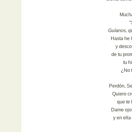
Mucha
“
Guíanos, q
Hasta he 
y desco
de tu pro
tu h
¿No t
Perdón, Se
Quiero cr
que te 
Dame ojos
y en ella