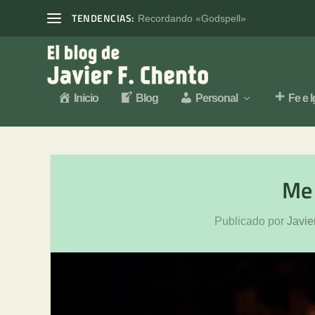
TENDENCIAS:
Recordando «Godspell»
Inicio
Blog
Personal
Fe e I
Me 
Publicado por
Javie