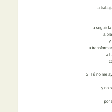
a traba
a seguir la
a pla
y
a transformar
a h
c
Si Tú no me ay
y no 
por 