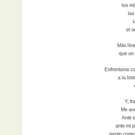
los mi
las
l
el o
Más lín
que un 
Enfrentarse co
a la lis
Y, f
Me av
Ante e
ante mi 
siento como