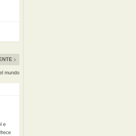
IENTE
 el mundo
l e
ofrece