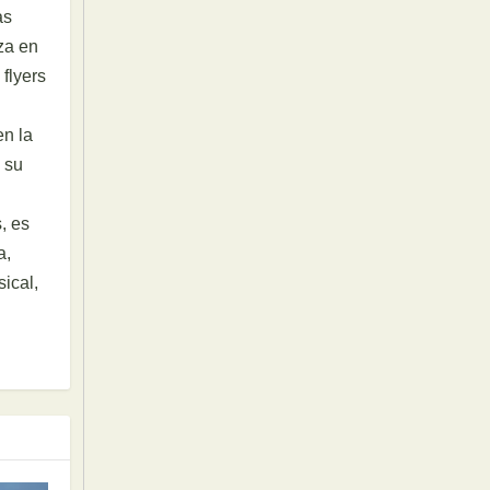
as
za en
 flyers
en la
 su
, es
a,
ical,